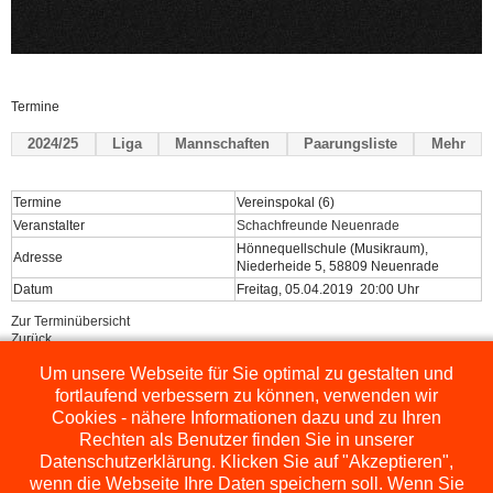
Termine
2024/25
Liga
Mannschaften
Paarungsliste
Mehr
Termine
Vereinspokal (6)
Veranstalter
Schachfreunde Neuenrade
Hönnequellschule (Musikraum),
Adresse
Niederheide 5, 58809 Neuenrade
Datum
Freitag, 05.04.2019 20:00 Uhr
Zur Terminübersicht
Zurück
Um unsere Webseite für Sie optimal zu gestalten und
Powered by
ChessLeagueManager
fortlaufend verbessern zu können, verwenden wir
Cookies - nähere Informationen dazu und zu Ihren
Rechten als Benutzer finden Sie in unserer
Datenschutzerklärung. Klicken Sie auf "Akzeptieren",
wenn die Webseite Ihre Daten speichern soll. Wenn Sie