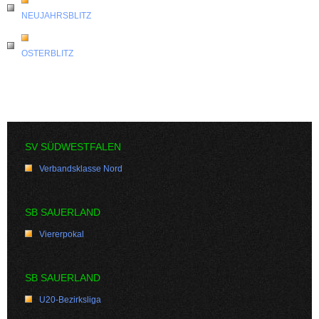
NEUJAHRSBLITZ
OSTERBLITZ
SV SÜDWESTFALEN
Verbandsklasse Nord
SB SAUERLAND
Viererpokal
SB SAUERLAND
U20-Bezirksliga