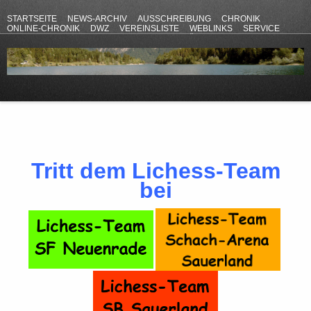
STARTSEITE
NEWS-ARCHIV
AUSSCHREIBUNG
CHRONIK
ONLINE-CHRONIK
DWZ
VEREINSLISTE
WEBLINKS
SERVICE
ANFAHRT
KONTAKT
DATENSCHUTZERKLÄRUNG
IMPRESSUM
Tritt dem Lichess-Team
bei